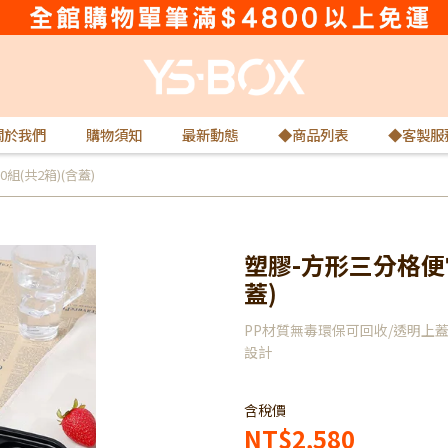
關於我們
購物須知
最新動態
◆商品列表
◆客製服
組(共2箱)(含蓋)
塑膠-方形三分格便當盒
蓋)
PP材質無毒環保可回收/透明上
設計
含稅價
NT$2,580