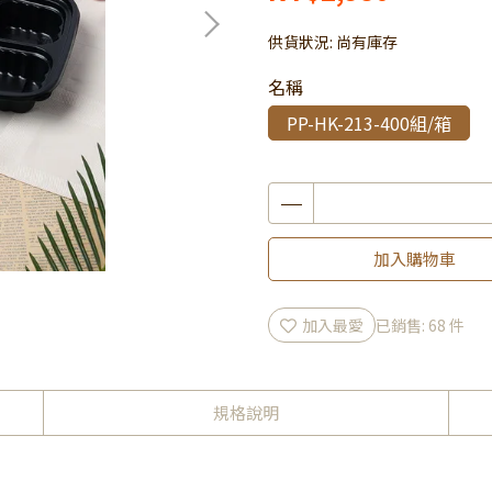
供貨狀況:
尚有庫存
名稱
PP-HK-213-400組/箱
加入購物車
加入最愛
已銷售: 68 件
規格說明