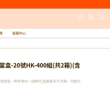
務
客服中心
-20號HK-400組(共2箱)(含
蓋質感佳，新鮮美味一目瞭然/盒蓋緊扣不滲漏，內嵌式