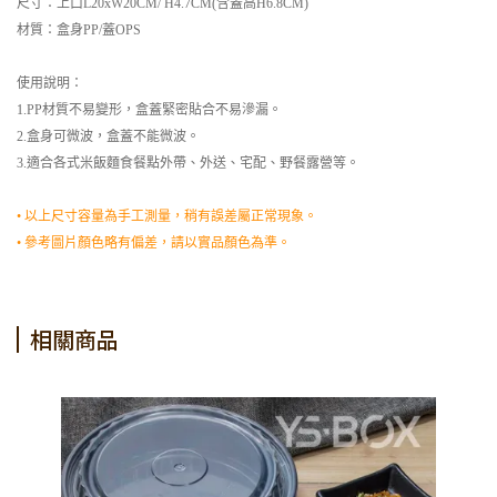
尺寸：上口L20xW20CM/ H4.7CM(含蓋高H6.8CM)
材質：盒身
PP/蓋OPS
使用說明：
1.PP材質不易變形，盒蓋緊密貼合不易滲漏。
2.盒身可微波，盒蓋不能微波。
3.適合各式米飯麵食餐點外帶、外送、宅配、野餐露營等。
• 以上尺寸容量為手工測量，稍有誤差屬正常現象。
• 參考圖片顏色略有偏差，請以實品顏色為準。
相關商品