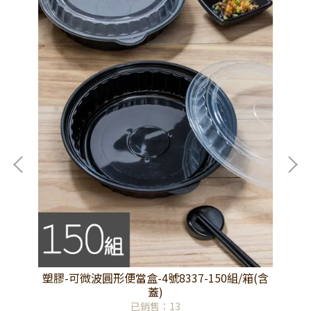
(含
塑膠-可微波圓形便當盒-4號8337-150組/箱(含
塑
蓋)
已銷售：13