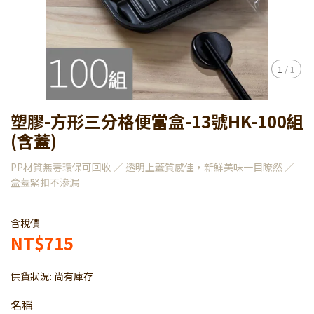
1
/
1
塑膠-方形三分格便當盒-13號HK-100組
(含蓋)
PP材質無毒環保可回收 ／ 透明上蓋質感佳，新鮮美味一目瞭然 ／
盒蓋緊扣不滲漏
含稅價
NT$715
供貨狀況:
尚有庫存
名稱