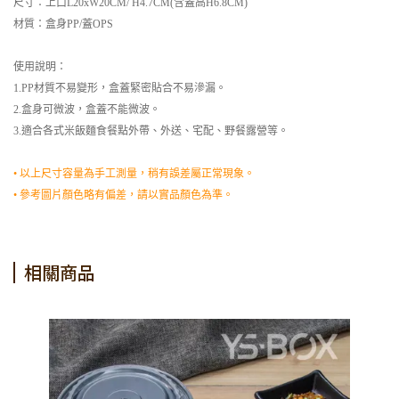
尺寸：上口L20xW20CM/ H4.7CM(含蓋高H6.8CM)
材質：盒身PP/蓋OPS
使用說明：
1.PP材質不易變形，盒蓋緊密貼合不易滲漏。
2.盒身可微波，盒蓋不能微波。
3.適合各式米飯麵食餐點外帶、外送、宅配、野餐露營等。
• 以上尺寸容量為手工測量，稍有誤差屬正常現象。
• 參考圖片顏色略有偏差，請以實品顏色為準。
相關商品