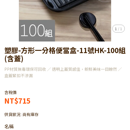
1
/
1
塑膠-方形一分格便當盒-11號HK-100組
(含蓋)
PP材質無毒環保可回收 ／ 透明上蓋質感佳，新鮮美味一目瞭然 ／
盒蓋緊扣不滲漏
含稅價
NT$715
供貨狀況:
尚有庫存
名稱