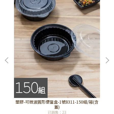
(含
塑膠-可微波圓形便當盒-1號8311-150組/箱(含
塑
蓋)
已銷售：23