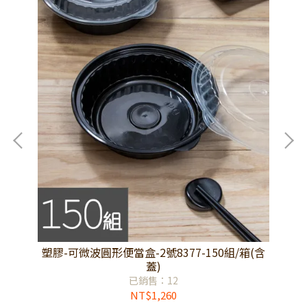
(含
塑膠-可微波圓形便當盒-2號8377-150組/箱(含
塑
蓋)
已銷售：12
NT$1,260