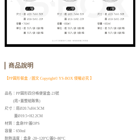
商品說明
【PP圓形餐盒 / 圖文 Copyright© YS-BOX 侵權必究 】
品名：PP圓形四分格便當盒-23號
(底+蓋整組販售)
尺寸：底Ø20.7xH4.5CM
蓋Ø19.5×H2.2CM
材質：盒身
PP/蓋OPS
容量：650ml
耐熱溫度：盒身 -20~120°C/蓋0~80°C