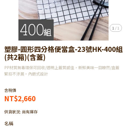
1
/
1
塑膠-圓形四分格便當盒-23號HK-400組
(共2箱)(含蓋)
PP材質無毒環保可回收/透明上蓋質感佳，新鮮美味一目瞭然/盒蓋
緊扣不滲漏，內嵌式設計
含稅價
NT$2,660
供貨狀況:
尚有庫存
名稱