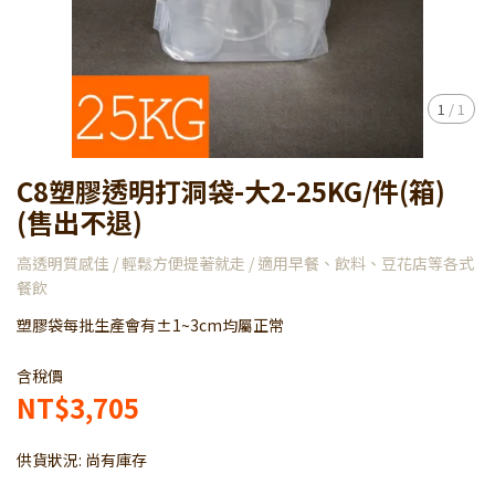
1
/
1
C8塑膠透明打洞袋-大2-25KG/件(箱)
(售出不退)
高透明質感佳 / 輕鬆方便提著就走 / 適用早餐、飲料、豆花店等各式
餐飲
塑膠袋每批生產會有±1~3cm均屬正常
含稅價
NT$3,705
供貨狀況:
尚有庫存