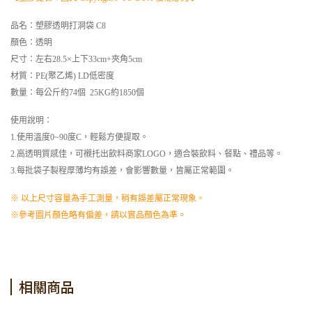
品名：塑膠透明打洞袋 C8
顏色：透明
尺寸：左右28.5×上下33cm+夾角5cm
材質：PE(聚乙烯) LD低密度
數量：每公斤約74個 25KG約1850個
使用說明：
1.使用溫度0~90度C，輕鬆方便提取。
2.高透明質感佳，可襯托出飲料商家LOGO，適合裝飲料、餐點、禮品等。
3.每批袋子製程厚薄均有誤差，會影響數量，皆屬正常範圍。
※ 以上尺寸容量為手工測量，稍有誤差屬正常現象。
※參考圖片顏色略有偏差，請以實品顏色為準。
相關商品