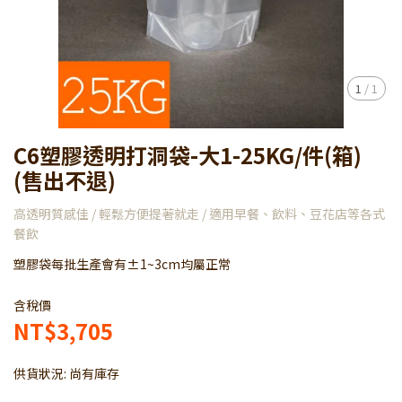
1
/
1
C6塑膠透明打洞袋-大1-25KG/件(箱)
(售出不退)
高透明質感佳 / 輕鬆方便提著就走 / 適用早餐、飲料、豆花店等各式
餐飲
塑膠袋每批生產會有±1~3cm均屬正常
含稅價
NT$3,705
供貨狀況:
尚有庫存