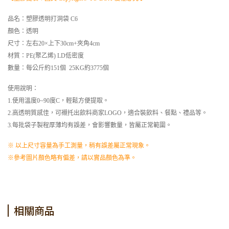
品名：塑膠透明打洞袋 C6
顏色：透明
尺寸：左右20×上下30cm+夾角4cm
材質：PE(聚乙烯) LD低密度
數量：每公斤約151個 25KG約3775個
使用說明：
1.使用溫度0~90度C，輕鬆方便提取。
2.高透明質感佳，可襯托出飲料商家LOGO，適合裝飲料、餐點、禮品等。
3.每批袋子製程厚薄均有誤差，會影響數量，皆屬正常範圍。
※ 以上尺寸容量為手工測量，稍有誤差屬正常現象。
※參考圖片顏色略有偏差，請以實品顏色為準。
相關商品