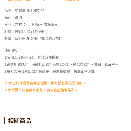
品名：塑膠透明打洞袋 C5
顏色：透明
尺寸：左右17×上下30cm+夾角4cm
材質：PE(聚乙烯) LD低密度
數量：每公斤約179個 25KG約4475個
使用說明：
1.使用溫度0~90度C，輕鬆方便提取。
2.高透明質感佳，可襯托出飲料商家LOGO，適合裝飲料、餐點、禮品等。
3.每批袋子製程厚薄均有誤差，會影響數量，皆屬正常範圍。
※ 以上尺寸容量為手工測量，稍有誤差屬正常現象。
※參考圖片顏色略有偏差，請以實品顏色為準。
相關商品