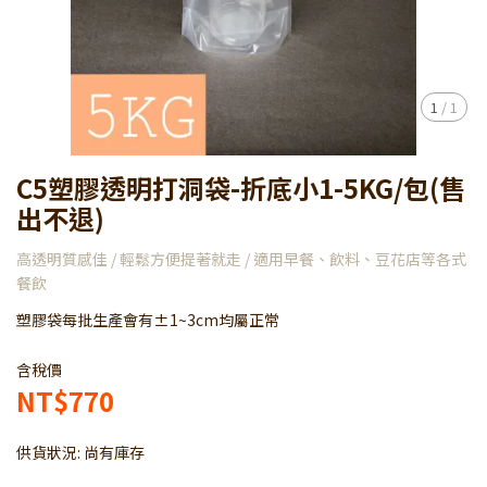
1
/
1
C5塑膠透明打洞袋-折底小1-5KG/包(售
出不退)
高透明質感佳 / 輕鬆方便提著就走 / 適用早餐、飲料、豆花店等各式
餐飲
塑膠袋每批生產會有±1~3cm均屬正常
含稅價
NT$770
供貨狀況:
尚有庫存