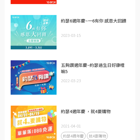
約瑟6週年慶~一6有你 感恩大回饋
2023-03-15
五夠讚週年慶~約瑟過生日好康哩
嘛5
2022-03-23
約瑟4週年慶 ，就4要購物
2021-04-01
約瑟4週年慶
就4要購物