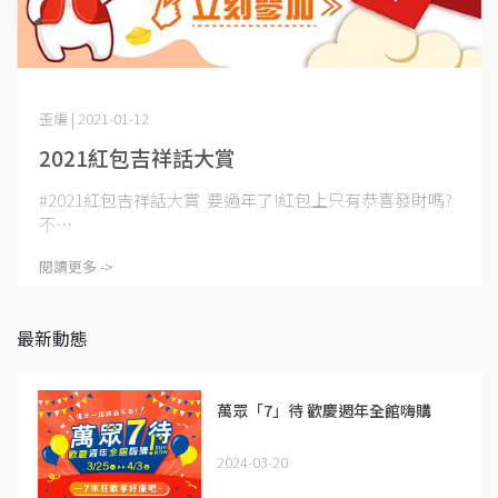
歪編 | 2021-01-12
2021紅包吉祥話大賞
#2021紅包吉祥話大賞 要過年了!紅包上只有恭喜發財嗎?
不⋯
閱讀更多 ->
最新動態
萬眾「7」待 歡慶週年全館嗨購
2024-03-20