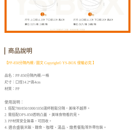
商品說明
【PP-850分隔內襯 / 圖文 Copyright© YS-BOX 侵權必究 】
品名：
PP-850分隔內襯-一格
尺寸：
口徑14.2*高4cm
材質：PP
使用說明：
1. 搭配780/850/1000/1050湯杯輕鬆分隔，美味不越界。
2. 需搭配OPS-850透明凸蓋 ，美味食物看的見。
3. PP材質安全無毒，可回收。
4. 適合盛裝
米飯、麵食、
咖哩、湯品、燉煮餐點
等外帶包裝
。