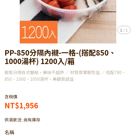
1
/
1
PP-850分隔內襯-一格-(搭配850、
1000湯杯) 1200入/箱
輕鬆分隔各式餐點，美味不越界 ／ 材質厚實韌性佳 ／ 搭配780、
850、1000、1050湯杯，美觀質感佳
含稅價
NT$1,956
供貨狀況:
尚有庫存
名稱