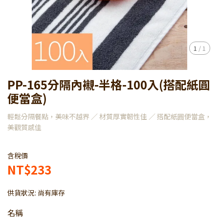
1
/
1
PP-165分隔內襯-半格-100入(搭配紙圓
便當盒)
輕鬆分隔餐點，美味不越界 ／ 材質厚實韌性佳 ／ 搭配紙圓便當盒，
美觀質感佳
含稅價
NT$233
供貨狀況:
尚有庫存
名稱