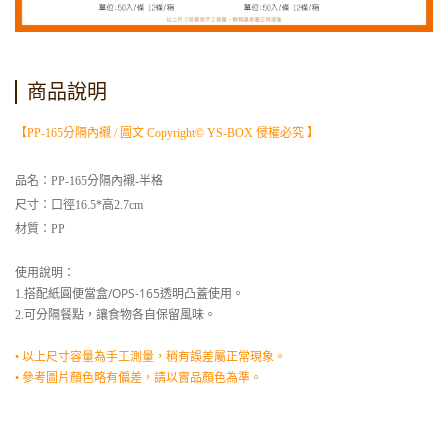
商品說明
【PP-165分隔內襯 / 圖文 Copyright© YS-BOX 侵權必究 】
品名：PP-165分隔內襯-半格
尺寸：口徑16.5*高2.7cm
材質：PP
使用說明：
搭配
紙圓便當盒/OPS-165
透明
凸蓋使用。
1.
2.可分隔餐點，讓食物各自保留風味。
• 以上尺寸容量為手工測量，稍有誤差屬正常現象。
• 參考圖片顏色略有偏差，請以實品顏色為準。