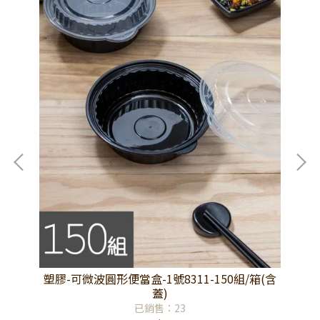
(含
塑膠-可微波圓形便當盒-1號8311-150組/箱(含
塑
蓋)
已銷售：23