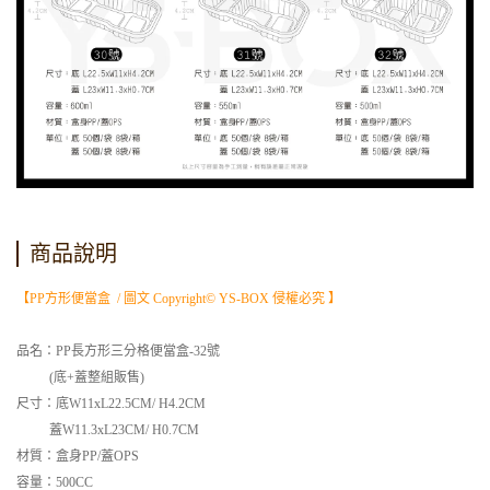
商品說明
【PP方形便當盒 / 圖文 Copyright© YS-BOX 侵權必究 】
品名：PP長方形三分格便當盒-32號
(底+蓋整組販售)
尺寸：底W11xL22.5CM/ H4.2CM
蓋W11.3xL23CM/ H0.7CM
材質：盒身
PP/蓋OPS
容量：500
CC