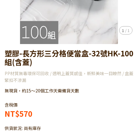
1
/
1
塑膠-長方形三分格便當盒-32號HK-100
組(含蓋)
PP材質無毒環保可回收 / 透明上蓋質感佳，新鮮美味一目瞭然 / 盒蓋
緊扣不滲漏
無現貨，約15～20個工作天需備貨天數
含稅價
NT$570
供貨狀況:
尚有庫存