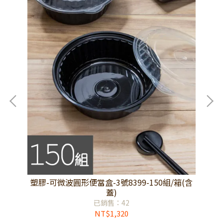
(含
塑膠-可微波圓形便當盒-3號8399-150組/箱(含
塑
蓋)
已銷售：42
NT$1,320