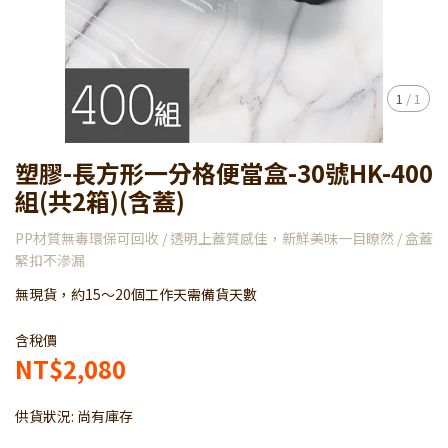
1
/
1
塑膠-長方形一分格便當盒-30號HK-400
組(共2箱)(含蓋)
PP材質無毒環保可回收 / 透明上蓋質感佳，新鮮美味一目瞭然 / 盒蓋
緊扣不滲漏
無現貨，約15～20個工作天需備貨天數
含稅價
NT$2,080
供貨狀況:
尚有庫存