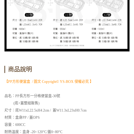
商品說明
【PP方形便當盒 / 圖文 Copyright© YS-BOX 侵權必究 】
品名：PP長方形一分格便當盒-30號
(底+蓋整組販售)
尺寸：底W11xL22.5xH4.2cm / 蓋W11.3xL23xH0.7cm
材質：盒身
PP / 蓋OPS
容量：600
CC
耐熱溫度：盒身 -20~120°C/蓋0~80°C