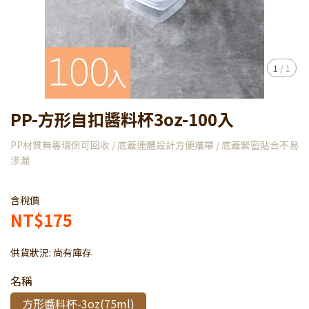
1
/
1
PP-方形自扣醬料杯3oz-100入
PP材質無毒環保可回收 / 底蓋連體設計方便攜帶 / 底蓋緊密貼合不易
滲漏
含稅價
NT$175
供貨狀況:
尚有庫存
名稱
方形醬料杯-3oz(75ml)