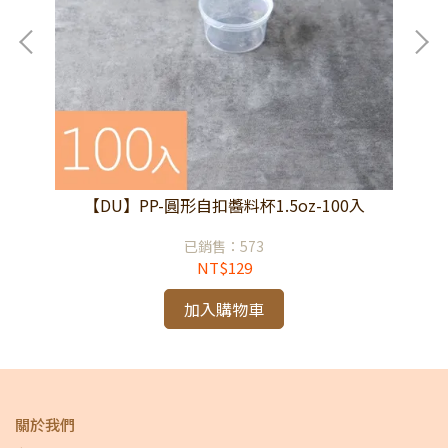
箱
【DU】PP-圓形自扣醬料杯1.5oz-100入
【
已銷售：573
NT$129
加入購物車
關於我們