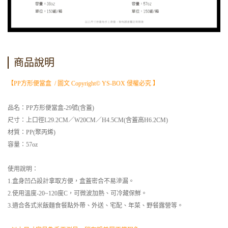
商品說明
【PP方形便當盒 / 圖文 Copyright© YS-BOX 侵權必究 】
品名：PP方形便當盒-29
號(含蓋)
尺寸：上口徑L29.2CM／W20CM／H4.5CM(含蓋高H6.2CM)
材質：PP(聚丙烯)
容量：57oz
使用說明：
1.盒身凹凸設計拿取方便，盒蓋密合不易滲漏。
2.使用溫度-20~120度C，可微波加熱、可冷藏保鮮。
3.適合各式米飯麵食餐點外帶、外送、宅配、年菜、野餐露營等。