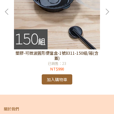
(含
塑膠-可微波圓形便當盒-1號8311-150組/箱(含
塑
蓋)
已銷售：23
NT$990
加入購物車
關於我們