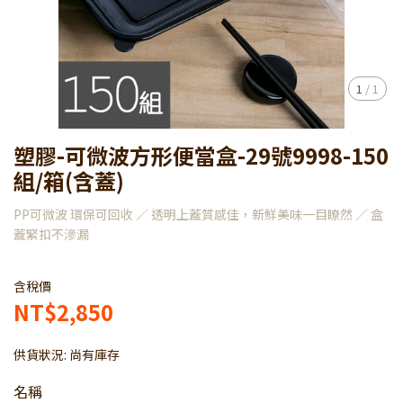
1
/
1
塑膠-可微波方形便當盒-29號9998-150
組/箱(含蓋)
PP可微波 環保可回收 ／ 透明上蓋質感佳，新鮮美味一目瞭然 ／ 盒
蓋緊扣不滲漏
含稅價
NT$2,850
供貨狀況:
尚有庫存
名稱