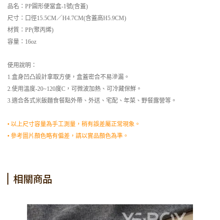
品名：PP圓形便當盒-1號(含蓋)
尺寸：口徑15.5CM／H4.7CM(含蓋高H5.9CM)
材質：PP(聚丙烯)
容量：16oz
使用說明：
1.盒身凹凸設計拿取方便，盒蓋密合不易滲漏。
2.使用溫度-20~120度C，可微波加熱、可冷藏保鮮。
3.適合各式米飯麵食餐點外帶、外送、宅配、年菜、野餐露營等。
• 以上尺寸容量為手工測量，稍有誤差屬正常現象。
• 參考圖片顏色略有偏差，請以實品顏色為準。
相關商品