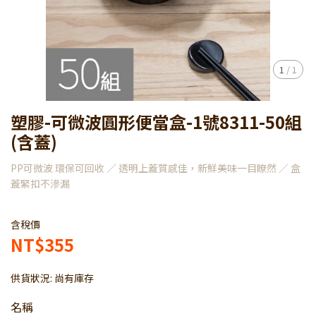
1
/
1
塑膠-可微波圓形便當盒-1號8311-50組
(含蓋)
PP可微波 環保可回收 ／ 透明上蓋質感佳，新鮮美味一目瞭然 ／ 盒
蓋緊扣不滲漏
含稅價
NT$355
供貨狀況:
尚有庫存
名稱