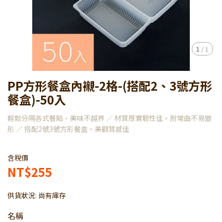
1
/
1
PP方形餐盒內襯-2格-(搭配2、3號方形
餐盒)-50入
輕鬆分隔各式餐點，美味不越界 ／ 材質厚實韌性佳，耐彎曲不易變
形 ／ 搭配2號3號方形餐盒，美觀質感佳
含稅價
NT$255
供貨狀況:
尚有庫存
名稱