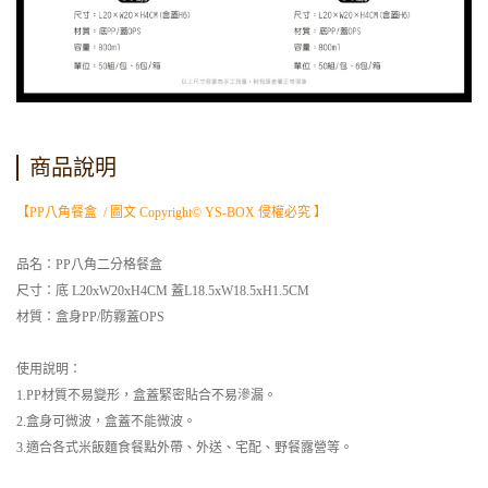
商品說明
【PP八角餐盒 / 圖文 Copyright© YS-BOX 侵權必究 】
品名：PP八角二分格餐盒
尺寸：底 L20xW20xH4CM 蓋L18.5xW18.5xH1.5CM
材質：盒身PP/防霧蓋OPS
使用說明：
1.PP材質不易變形，盒蓋緊密貼合不易滲漏。
2.盒身可微波，盒蓋不能微波。
3.適合各式米飯麵食餐點外帶、外送、宅配、野餐露營等。