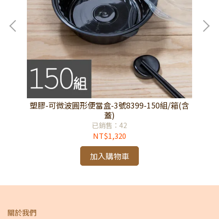
(含
塑膠-可微波圓形便當盒-3號8399-150組/箱(含
塑
蓋)
已銷售：42
NT$1,320
加入購物車
關於我們