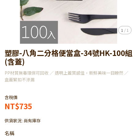
1
/
1
塑膠-八角二分格便當盒-34號HK-100組
(含蓋)
PP材質無毒環保可回收 ／ 透明上蓋質感佳，新鮮美味一目瞭然 ／
盒蓋緊扣不滲漏
含稅價
NT$735
供貨狀況:
尚有庫存
名稱