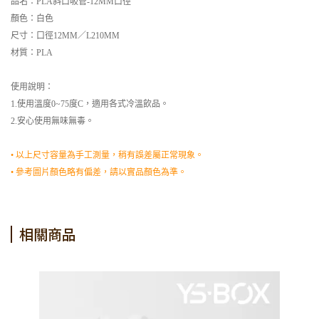
品名：PLA斜口吸管-12MM口徑
顏色：白色
尺寸：口徑12MM／L210MM
材質：PLA
使用說明：
1.使用溫度0~75度C，適用各式冷溫飲品。
2.安心使用無味無毒。
• 以上尺寸容量為手工測量，稍有誤差屬正常現象。
• 參考圖片顏色略有偏差，請以實品顏色為準。
相關商品