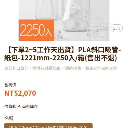
1
/
2
【下單2~5工作天出貨】PLA斜口吸管-
紙包-1221mm-2250入/箱(售出不退)
底部斜口設計，適用有封膜飲品 ／簡約樸實，衛生安全無味無毒
含稅價
NT$2,070
供貨狀況:
尚有庫存
名稱
PLA-12mm*21cm(紙包)斜口吸管-本色