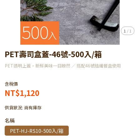
1
/
1
PET壽司盒蓋-46號-500入/箱
PET透明上蓋，新鮮美味一目瞭然 ／ 搭配46號植纖餐盒使用
含稅價
NT$1,120
供貨狀況:
尚有庫存
名稱
PET-HJ-RS10-500入/箱