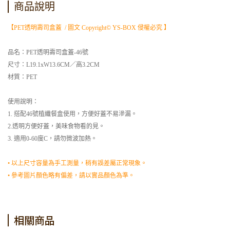
商品說明
【PET透明壽司盒蓋 / 圖文 Copyright© YS-BOX 侵權必究 】
品名：PET透明壽司盒蓋-46號
尺寸：L19.1xW13.6CM／高3.2CM
材質：PET
使用說明：
1. 搭配46號植纖餐盒使用，方便好蓋不易滲漏。
2.透明方便好蓋，美味食物看的見。
3. 適用0-60度C，請勿微波加熱。
• 以上尺寸容量為手工測量，稍有誤差屬正常現象。
• 參考圖片顏色略有偏差，請以實品顏色為準。
相關商品