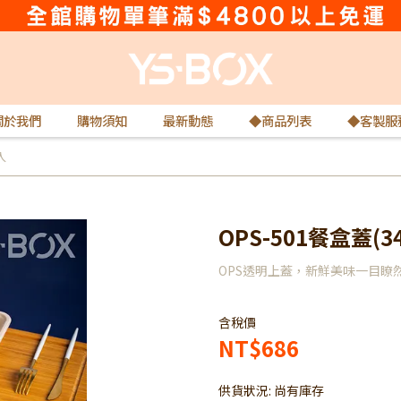
關於我們
購物須知
最新動態
◆商品列表
◆客製服
入
OPS-501餐盒蓋(34
OPS透明上蓋，新鮮美味一目瞭然
含稅價
NT$686
供貨狀況:
尚有庫存