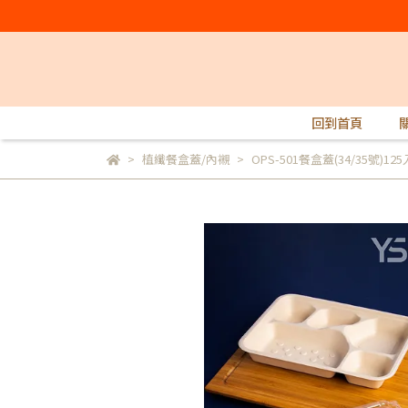
回到首頁
植纖餐盒蓋/內襯
OPS-501餐盒蓋(34/35號)125