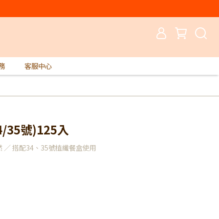
務
客服中心
/35號)125入
 ／ 搭配34、35號植纖餐盒使用