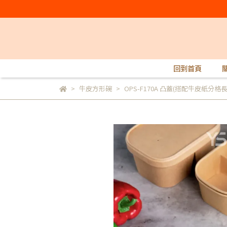
回到首頁
牛皮方形碗
OPS-F170A 凸蓋(搭配牛皮紙分格長