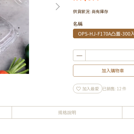
供貨狀況:
尚有庫存
名稱
OPS-HJ-F170A凸蓋-300
加入購物車
加入最愛
已銷售: 12 件
規格說明