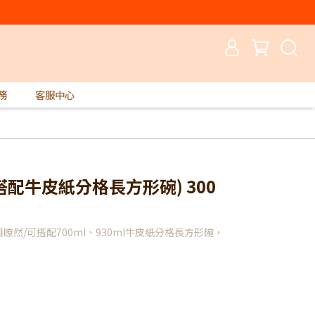
務
客服中心
蓋(搭配牛皮紙分格長方形碗) 300
瞭然/可搭配700ml、930ml牛皮紙分格長方形碗，