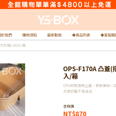
關於我們
購物須知
最新動態
◆商品列表
◆客製服
方形碗) 300入/箱
OPS-F170A 凸
入/箱
OPS材質透明上蓋，新鮮美味一目
方便好蓋不易溢出
含稅價
NT$870