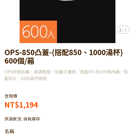
1
/
1
OPS-850凸蓋-(搭配850、1000湯杯)
600個/箱
OPS材質防霧、高透明度／好蓋又實用／搭配PP-850分隔內襯／搭
配850、1000湯杯使用
含稅價
NT$1,194
供貨狀況:
尚有庫存
名稱