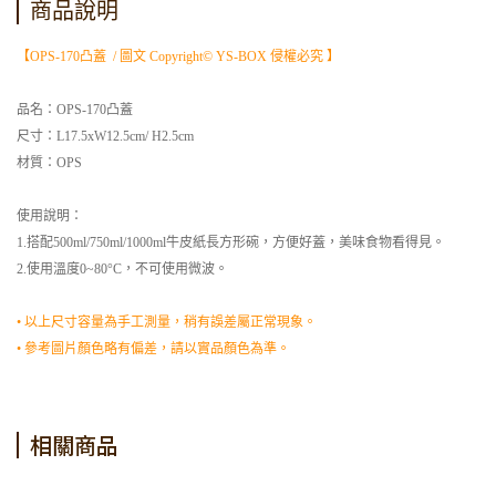
商品說明
【OPS-170凸蓋 / 圖文 Copyright© YS-BOX 侵權必究 】
品名：OPS-170凸蓋
尺寸：L17.5xW12.5cm/ H2.5cm
材質：OPS
使用說明：
1.搭配500ml/750ml/1000ml牛皮紙長方形碗，方便好蓋，美味食物看得見。
2.使用溫度0~80°C，不可使用微波。
• 以上尺寸容量為手工測量，稍有誤差屬正常現象。
• 參考圖片顏色略有偏差，請以實品顏色為準。
相關商品