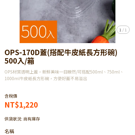
1
/
1
OPS-170D蓋(搭配牛皮紙長方形碗)
500入/箱
OPS材質透明上蓋，新鮮美味一目瞭然/可搭配500ml、750ml、
1000ml牛皮紙長方形碗，方便好蓋不易溢出
含稅價
NT$1,220
供貨狀況:
尚有庫存
名稱