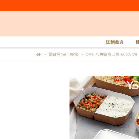
回到首頁
紙餐盒/白卡餐盒
OPS-八角餐盒凸蓋-600入/箱