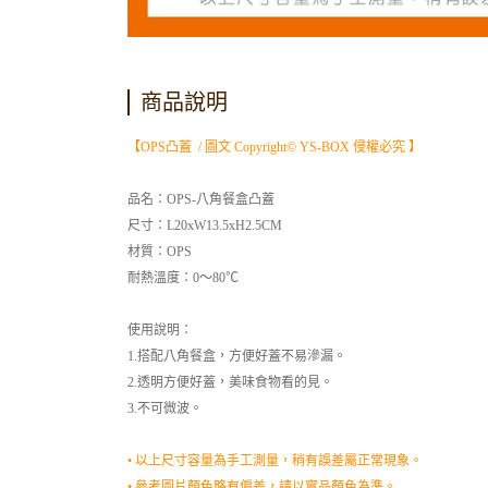
商品說明
【OPS凸蓋 / 圖文 Copyright© YS-BOX 侵權必究 】
品名：OPS-八角餐盒凸蓋
尺寸：L20xW13.5xH2.5CM
材質：OPS
耐熱溫度：0～80℃
使用說明：
1.搭配八角餐盒，方便好蓋不易滲漏。
2.透明方便好蓋，美味食物看的見。
3.不可微波。
• 以上尺寸容量為手工測量，稍有誤差屬正常現象。
• 參考圖片顏色略有偏差，請以實品顏色為準。