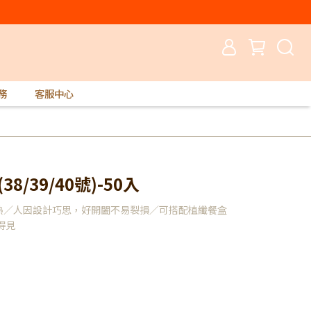
務
客服中心
38/39/40號)-50入
加熱／人因設計巧思，好開闔不易裂損／可搭配植纖餐盒
得見