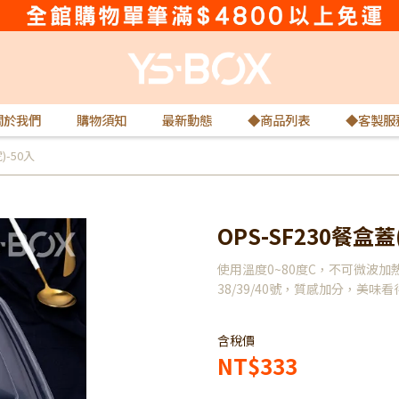
關於我們
購物須知
最新動態
◆商品列表
◆客製服
)-50入
OPS-SF230餐盒蓋(
使用溫度0~80度C，不可微波
38/39/40號，質感加分，美味看
含稅價
NT$333