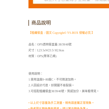
商品說明
【植纖餐盒 / 圖文 Copyright© YS-BOX 侵權必究 】
品名：OPS透明餐盒蓋-38/39/40號
尺寸：L23.5xW23.5/ H2.8cm
材質：OPS(聚苯乙烯)
使用說明：
1.使用溫度0~80度C，不可微波加熱。
2.人因設計巧思，好開闔不易裂損。
3.可搭配植纖餐盒38/39/40號，質感加分，美味看得見。
• 以上尺寸容量為手工測量，稍有誤差屬正常現象。
• 參考圖片顏色略有偏差，請以實品顏色為準。