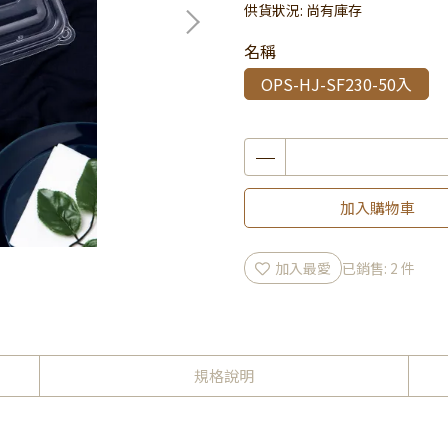
供貨狀況:
尚有庫存
名稱
OPS-HJ-SF230-50入
加入購物車
加入最愛
已銷售: 2 件
規格說明