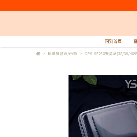
回到首頁
植纖餐盒蓋/內襯
OPS-SF230餐盒蓋(38/39/40號