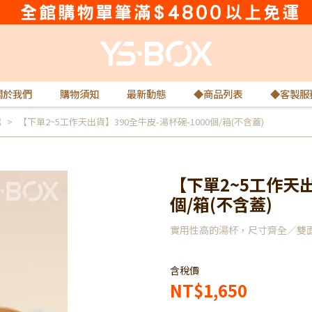
關於我們
購物須知
最新動態
◆商品列表
◆客製服
薦
【下單2~5工作天出貨】390全牛皮-湯杯碗-1000個/箱(不含蓋)
【下單2~5工作天出
個/箱(不含蓋)
實用性高的湯杯，尺寸齊全／雙
含稅價
NT$1,650