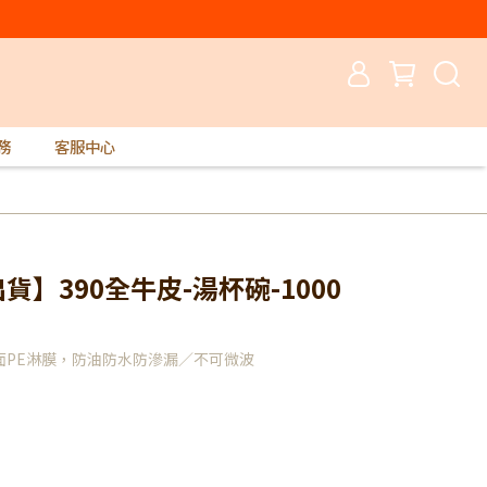
務
客服中心
貨】390全牛皮-湯杯碗-1000
面PE淋膜，防油防水防滲漏／不可微波