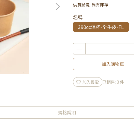
供貨狀況:
尚有庫存
名稱
390cc湯杯-全牛皮-FL
加入購物車
加入最愛
已銷售: 3 件
規格說明