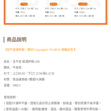
商品說明
【全牛皮湯杯碗 / 圖文 Copyright© YS-BOX 侵權必究 】
品名：全牛皮 紙湯杯碗-260
顏色：牛皮色
尺寸：上口9CM／下口7.2CM/高6.2CM
材質：食品級原紙+雙面PE淋膜
容量：390CC
使用說明：
1.搭配PP湯杯平蓋，透氣孔設計防止熱膨脹、耐高溫，緊扣密實不易滲漏。
2.使用溫度5~90度C，適用飯/麵食、湯品、糖水甜品、關東煮等外帶包裝。