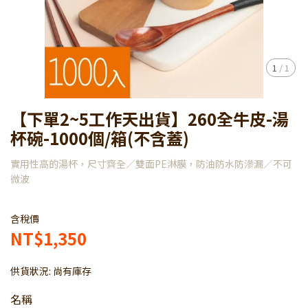
1
/
1
【下單2~5工作天出貨】260全牛皮-湯
杯碗-1000個/箱(不含蓋)
實用性高的湯杯，尺寸齊全／雙面PE淋膜，防油防水防滲漏／不可
微波
含稅價
NT$1,350
供貨狀況:
尚有庫存
名稱