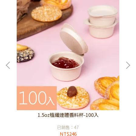
1.5oz植纖連體醬料杯-100入
已銷售：47
NT$246