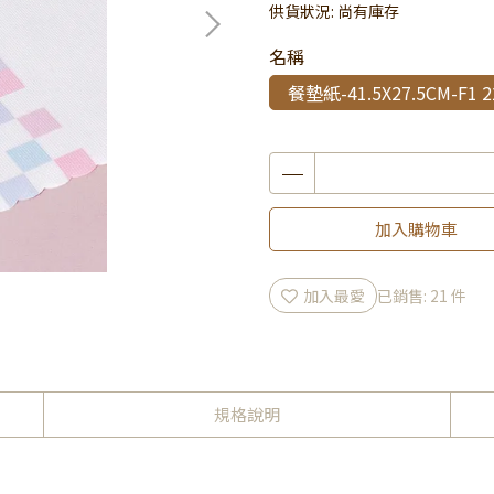
供貨狀況:
尚有庫存
名稱
餐墊紙-41.5X27.5CM-F1 
加入購物車
加入最愛
已銷售: 21 件
規格說明