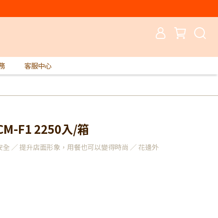
務
客服中心
CM-F1 2250入/箱
全 ／ 提升店面形象，用餐也可以變得時尚 ／ 花邊外