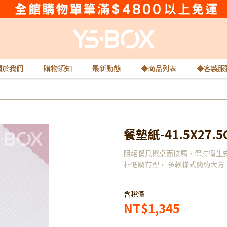
關於我們
購物須知
最新動態
◆商品列表
◆客製服
餐墊紙-41.5X27.5
阻絕餐具與桌面接觸，保持衛生安
框低調有型， 多款樣式簡約大方
含稅價
NT$1,345