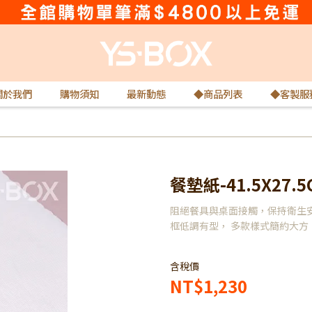
關於我們
購物須知
最新動態
◆商品列表
◆客製服
餐墊紙-41.5X27.5
阻絕餐具與桌面接觸，保持衛生安
框低調有型， 多款樣式簡約大方
含稅價
NT$1,230