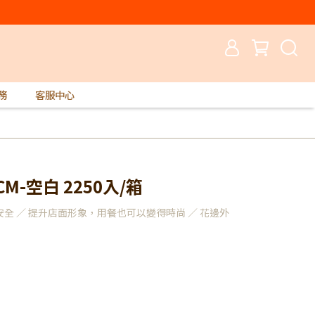
務
客服中心
CM-空白 2250入/箱
全 ／ 提升店面形象，用餐也可以變得時尚 ／ 花邊外