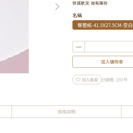
供貨狀況:
尚有庫存
名稱
餐墊紙-41.5X27.5CM-空白
加入購物車
加入最愛
已銷售: 150 件
規格說明