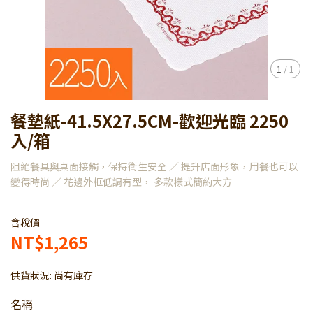
1
/
1
餐墊紙-41.5X27.5CM-歡迎光臨 2250
入/箱
阻絕餐具與桌面接觸，保持衛生安全 ／ 提升店面形象，用餐也可以
變得時尚 ／ 花邊外框低調有型， 多款樣式簡約大方
含稅價
NT$1,265
供貨狀況:
尚有庫存
名稱