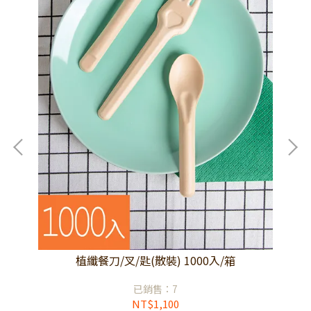
植纖餐刀/叉/匙(散裝) 1000入/箱
已銷售：7
NT$1,100