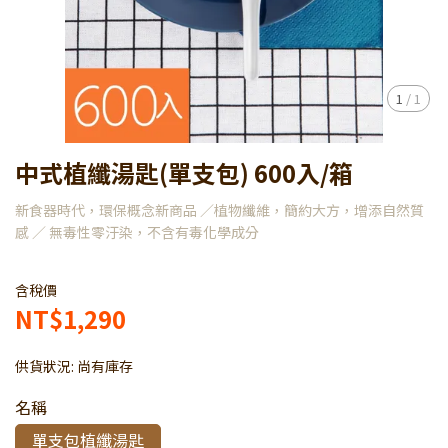
1
/
1
中式植纖湯匙(單支包) 600入/箱
新食器時代，環保概念新商品 ／植物纖維，簡約大方，增添自然質
感 ／ 無毒性零汙染，不含有毒化學成分
含稅價
NT$1,290
供貨狀況:
尚有庫存
名稱
單支包植纖湯匙