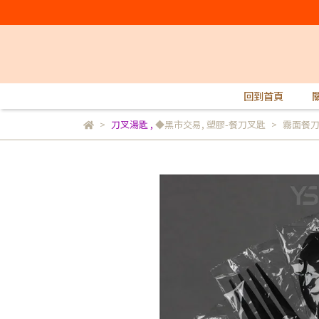
回到首頁
刀叉湯匙
,
◆黑市交易
,
塑膠-餐刀叉匙
霧面餐刀/