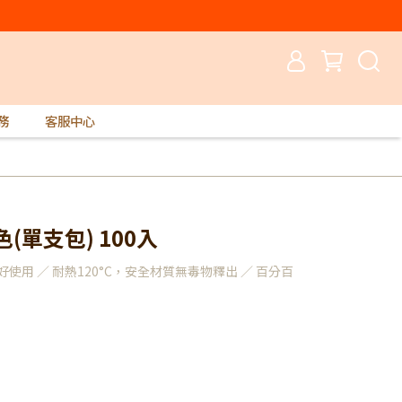
務
客服中心
(單支包) 100入
使用 ／ 耐熱120°C，安全材質無毒物釋出 ／ 百分百