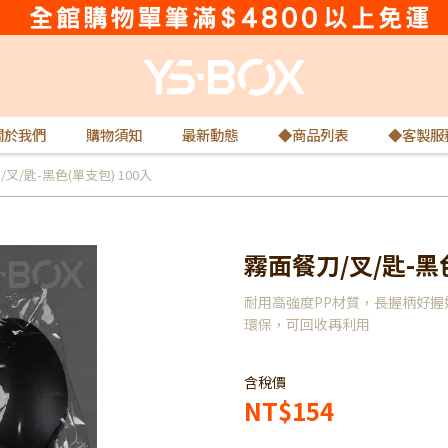
關於我們
購物須知
最新動態
◆商品列表
◆客製服
叉/匙-黑色(單支包) 100入
霧面餐刀/叉/匙-黑色
耐用高強度PP材質，長握柄好握好
環保，可回收再利用
含稅價
NT$154