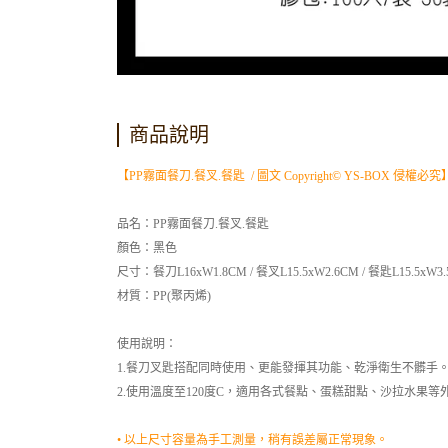
商品說明
【PP霧面餐刀.餐叉.餐匙 / 圖文 Copyright© YS-BOX 侵權必究
品名：PP霧面餐刀.餐叉.餐匙
顏色：黑色
尺寸：餐刀L16xW1.8CM / 餐叉L15.5xW2.6CM / 餐匙L15.5xW3
材質：PP(聚丙烯)
使用說明：
1.餐刀叉匙搭配同時使用、更能發揮其功能、乾淨衛生不髒手
2.使用溫度至120度C，適用各式餐點、蛋糕甜點、沙拉水果等
• 以上尺寸容量為手工測量，稍有誤差屬正常現象。