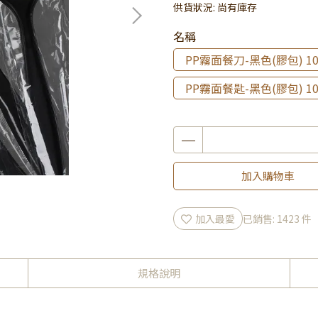
供貨狀況:
尚有庫存
名稱
PP霧面餐刀-黑色(膠包) 1
PP霧面餐匙-黑色(膠包) 1
加入購物車
加入最愛
已銷售: 1423 件
規格說明