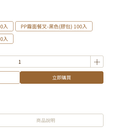
00入
PP霧面餐叉-黑色(膠包) 100入
00入
立即購買
商品說明