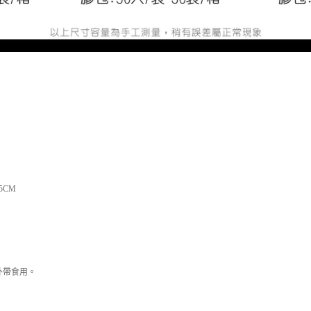
】
.5CM
。
外帶食用。