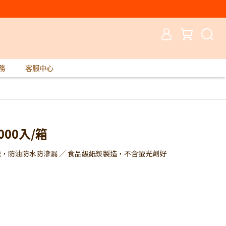
務
客服中心
000入/箱
膜，防油防水防滲漏 ／ 食品級紙漿製造，不含螢光劑好