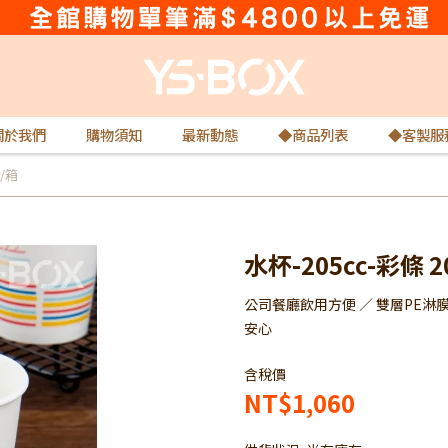
關於我們
購物須知
最新動態
◆商品列表
◆客製服
入/箱
水杯-205cc-彩條 2
公司餐廳飲用方便 ／ 雙層PE淋
安心
含稅價
NT$1,060