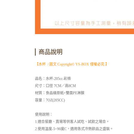
商品說明
【水杯 / 圖文 Copyright© YS-BOX 侵權必究 】
品名：水杯-205cc-彩條
尺寸：口徑 7CM／高8CM
材質：食品級原紙+雙面PE淋膜
容量：7OZ(205CC)
使用說明：
1.適合餐廳、賣場等供客人試吃、試飲之場合。
2.使用溫度-5~90度C，適用各式冷熱飲品之盛裝。