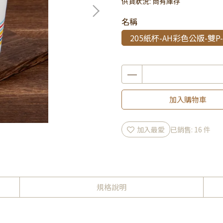
供貨狀況:
尚有庫存
名稱
205紙杯-AH彩色公版-雙P-
加入購物車
加入最愛
已銷售: 16 件
規格說明