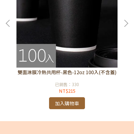
(不
雙面淋膜冷熱共用杯-黑色-12oz 100入(不含蓋)
雙
已銷售：330
NT$215
加入購物車