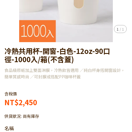
1
/
1
冷熱共用杯-開窗-白色-12oz-90口
徑-1000入/箱(不含蓋)
食品級原紙加上雙面淋膜，冷熱飲皆適用 ／純白杯身搭開窗設計，
簡單質感時尚 ／可封膜或搭配PP咖啡杯蓋
含稅價
NT$2,450
供貨狀況:
尚有庫存
名稱