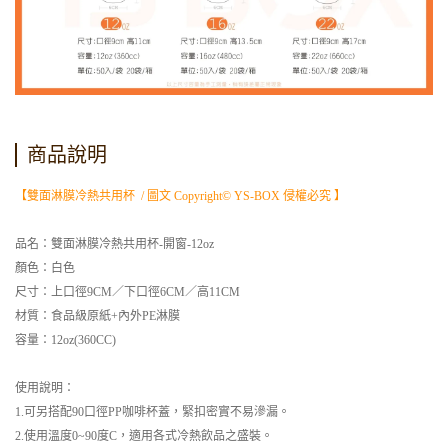
商品說明
【雙面淋膜冷熱共用杯 / 圖文 Copyright© YS-BOX 侵權必究 】
品名：雙面淋膜冷熱共用杯-開窗-12oz
顏色：白色
尺寸：上口徑9CM／下口徑6CM／高11CM
材質：食品級原紙+內外PE淋膜
容量：12oz(360CC)
使用說明：
1.可另搭配90口徑PP咖啡杯蓋，緊扣密實不易滲漏。
2.使用溫度0~90度C，適用各式冷熱飲品之盛裝。