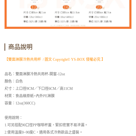
商品說明
【雙面淋膜冷熱共用杯 / 圖文 Copyright© YS-BOX 侵權必究 】
品名：雙面淋膜冷熱共用杯-開窗-12oz
顏色：白色
尺寸：上口徑9CM／下口徑6CM／高11CM
材質：食品級原紙+內外PE淋膜
容量：12oz(360CC)
使用說明：
1.可另搭配90口徑PP咖啡杯蓋，緊扣密實不易滲漏。
2.使用溫度0~90度C，適用各式冷熱飲品之盛裝。