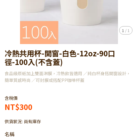
1
/
1
冷熱共用杯-開窗-白色-12oz-90口
徑-100入(不含蓋)
食品級原紙加上雙面淋膜，冷熱飲皆適用 ／純白杯身搭開窗設計，
簡單質感時尚 ／可封膜或搭配PP咖啡杯蓋
含稅價
NT$300
供貨狀況:
尚有庫存
名稱