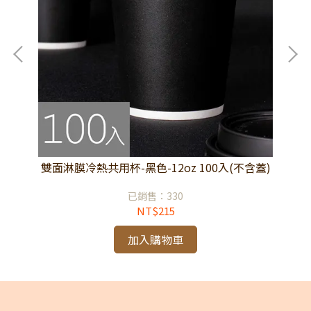
(不
雙面淋膜冷熱共用杯-黑色-12oz 100入(不含蓋)
雙
已銷售：330
NT$215
加入購物車