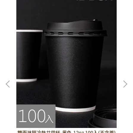
(不
雙面淋膜冷熱共用杯-黑色-12oz 100入(不含蓋)
雙