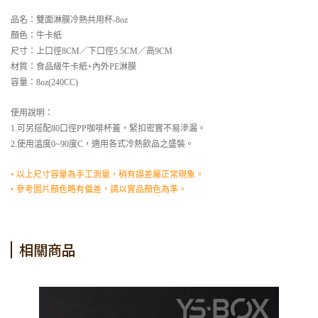
品名：雙面淋膜冷熱共用杯-8oz
顏色：牛卡紙
尺寸：上口徑8CM／下口徑5.5CM／高9CM
材質：食品級牛卡紙+內外PE淋膜
容量：8oz(240CC)
使用說明：
1.可另搭配80口徑PP咖啡杯蓋，緊扣密實不易滲漏。
2.使用溫度0~90度C，適用各式冷熱飲品之盛裝。
• 以上尺寸容量為手工測量，稍有誤差屬正常現象。
• 參考圖片顏色略有偏差，請以實品顏色為準。
相關商品