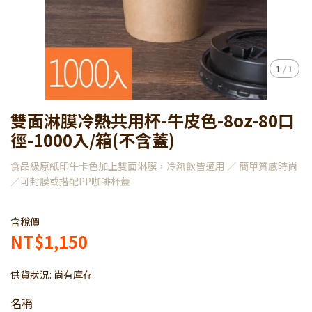
1
/
1
雙面淋膜冷熱共用杯-牛皮色-8oz-80口
徑-1000入/箱(不含蓋)
食品級原紙印牛卡色加上雙面淋膜，冷熱飲皆適用 ／ 簡單質感時尚
／可封膜或搭配PP咖啡杯蓋
含稅價
NT$1,150
供貨狀況:
尚有庫存
名稱