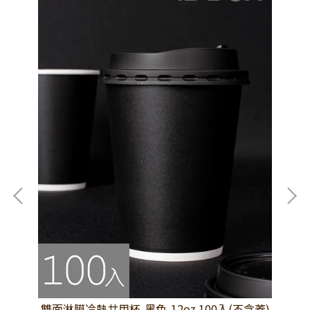
(不
雙面淋膜冷熱共用杯-黑色-12oz 100入(不含蓋)
雙