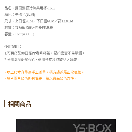
品名：雙面淋膜冷熱共用杯-16oz
顏色：牛卡色(印刷)
尺寸：上口徑9CM／下口徑6CM／高12.8CM
材質：食品級原紙+內外PE淋膜
容量：16oz(480CC)
使用說明：
1.可另搭配90口徑PP咖啡杯蓋，緊扣密實不易滲漏。
2.使用溫度0~90度C，適用各式冷熱飲品之盛裝。
• 以上尺寸容量為手工測量，稍有誤差屬正常現象。
• 參考圖片顏色略有偏差，請以實品顏色為準。
相關商品