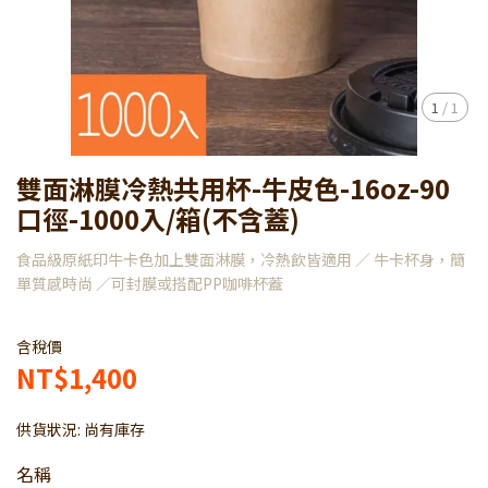
1
/
1
雙面淋膜冷熱共用杯-牛皮色-16oz-90
口徑-1000入/箱(不含蓋)
食品級原紙印牛卡色加上雙面淋膜，冷熱飲皆適用 ／ 牛卡杯身，簡
單質感時尚 ／可封膜或搭配PP咖啡杯蓋
含稅價
NT$1,400
供貨狀況:
尚有庫存
名稱