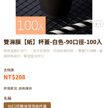
1
/
1
雙淋膜【紙】杯蓋-白色-90口徑-100入
使用溫度0-90°C ／ 百分百環保，可回收再利用 ／ 雙層PE淋膜；蓋
緣特殊設計，緊密貼合杯口
含稅價
NT$208
供貨狀況:
尚有庫存
名稱
90口徑雙淋環保紙杯蓋