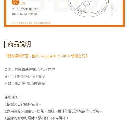
商品說明
【雙淋膜紙杯蓋 / 圖文 Copyright© YS-BOX 侵權必究 】
品名：雙淋膜紙杯蓋-白色-90口徑
尺寸：口徑9CM／高1.5CM
材質：食品紙+雙面PE淋膜
使用說明：
1.搭配90口徑紙杯使用。
2.適用溫度0~90度C，奶茶、咖啡、果汁等各式冷熱飲皆可盛裝。
3.蓋緣內側專利設計，緊扣杯口不易脫杯。