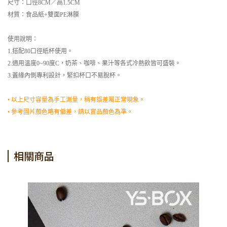
尺寸：口徑8CM／高1.5CM
材質：食品紙+雙面PE淋膜
使用說明：
1.搭配80口徑紙杯使用。
2.適用溫度0~90度C，奶茶、咖啡、果汁等各式冷熱飲皆可盛裝。
3.蓋緣內側專利設計，緊扣杯口不易脫杯。
• 以上尺寸容量為手工測量，稍有誤差屬正常現象。
• 參考圖片顏色略有偏差，請以實品顏色為準。
相關商品