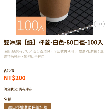
1
/
1
雙淋膜【紙】杯蓋-白色-80口徑-100入
使用溫度0-90°C ／ 百分百環保，可回收再利用 ／ 雙層PE淋膜；蓋
緣特殊設計，緊密貼合杯口
含稅價
NT$200
供貨狀況:
尚有庫存
名稱
80口徑雙淋環保紙杯蓋