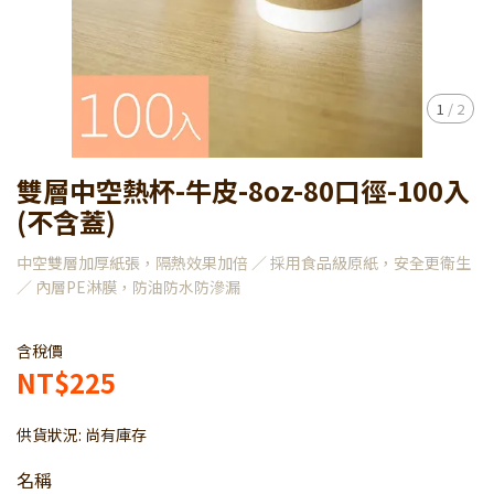
1
/
2
雙層中空熱杯-牛皮-8oz-80口徑-100入
(不含蓋)
中空雙層加厚紙張，隔熱效果加倍 ／ 採用食品級原紙，安全更衛生
／ 內層PE淋膜，防油防水防滲漏
含稅價
NT$225
供貨狀況:
尚有庫存
名稱