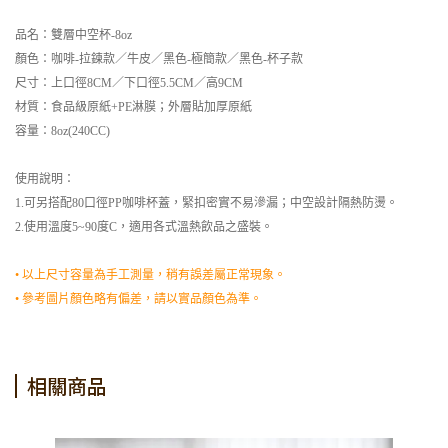
品名：雙層中空杯-8oz
顏色：咖啡-拉鍊款／牛皮／黑色-極簡款／黑色-杯子款
尺寸：上口徑8CM／下口徑5.5CM／高9CM
材質：食品級原紙+PE淋膜；外層貼加厚原紙
容量：8oz(240CC)
使用說明：
1.可另搭配80口徑PP咖啡杯蓋，緊扣密實不易滲漏；中空設計隔熱防燙。
2.使用溫度5~90度C，適用各式溫熱飲品之盛裝。
• 以上尺寸容量為手工測量，稍有誤差屬正常現象。
• 參考圖片顏色略有偏差，請以實品顏色為準。
相關商品