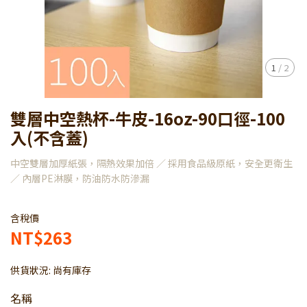
1
/
2
雙層中空熱杯-牛皮-16oz-90口徑-100
入(不含蓋)
中空雙層加厚紙張，隔熱效果加倍 ／ 採用食品級原紙，安全更衛生
／ 內層PE淋膜，防油防水防滲漏
含稅價
NT$263
供貨狀況:
尚有庫存
名稱