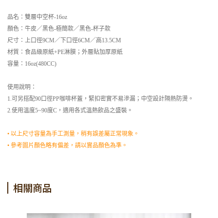
品名：雙層中空杯-16oz
顏色：牛皮／黑色-極簡款／黑色-杯子款
尺寸：上口徑9CM／下口徑6CM／高13.5CM
材質：食品級原紙+PE淋膜；外層貼加厚原紙
容量：16oz(480CC)
使用說明：
1.可另搭配90口徑PP咖啡杯蓋，緊扣密實不易滲漏；中空設計隔熱防燙。
2.使用溫度5~90度C，適用各式溫熱飲品之盛裝。
• 以上尺寸容量為手工測量，稍有誤差屬正常現象。
• 參考圖片顏色略有偏差，請以實品顏色為準。
相關商品