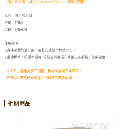
【強力除油劑 / 圖文 Copyright© YS-BOX 侵權必究】
品名：強力除油劑
容量：1加侖
單位：1加侖/桶
使用說明：
1.直接噴灑於油汙處，用乾布或紙巾擦拭即可。
2.重油垢時，噴灑本劑待5分鐘後再用濕布或菜瓜布擦拭，效果更佳。
• 以上尺寸容量為手工測量，稍有誤差屬正常現象。
• 參考圖片顏色略有偏差，請以實品顏色為準。
相關商品