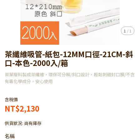
1
/
1
茶纖維吸管-紙包-12MM口徑-21CM-斜
口-本色-2000入/箱
茶葉廢料製成茶纖維，環保可分解/斜口設計，輕鬆刺破封口膜/不含
有毒化學成分，安心使用
含稅價
NT$2,130
供貨狀況:
尚有庫存
名稱