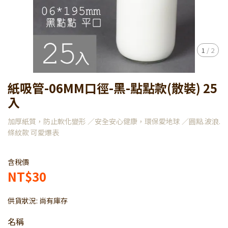
1
/
2
紙吸管-06MM口徑-黑-點點款(散裝) 25
入
加厚紙質，防止軟化變形 ／安全安心健康，環保愛地球 ／圓點.波浪.
條紋款 可愛爆表
含稅價
NT$30
供貨狀況:
尚有庫存
名稱