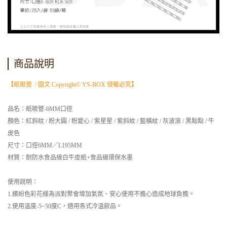
商品說明
【紙吸管 / 圖文 Copyright© YS-BOX 侵權必究】
品名：紙吸管-6MM口徑
顏色：紅斜紋 / 粉大圓 / 粉愛心 / 紫星星 / 紫斜紋 / 藍橫紋 / 灰波浪 / 黑點點 / 牛
皮色
尺寸：口徑6MM／L195MM
材質：耐防水食品級白牛皮紙+食品級環保水墨
使用說明：
1.繽紛色彩花樣為派對聚會增加氣氛、安心使用不擔心造成地球負擔。
2.使用溫度-5~50度C，適用各式冷溫飲品。