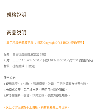
規格說明
商品說明
【白色植纖連體漢堡盒 / 圖文 Copyright© YS-BOX 侵權必究 】
品名：白色植纖連體漢堡盒-33號
尺寸：上口L14.5xW14.5CM／下底L10.3x10.3CM／高7CM (含蓋高度)
材質：植物纖維+甘蔗渣
使用說明：
1.使用溫度5~170度C，適用漢堡、吐司、三明治等輕食外帶包裝。
2.卡扣式盒蓋，免用橡皮筋，迅速打包操作簡單。
3.可冷藏保鮮、微波、烤箱加熱，使用方便易堆疊。
• 以上尺寸容量為手工測量，稍有誤差屬正常現象。