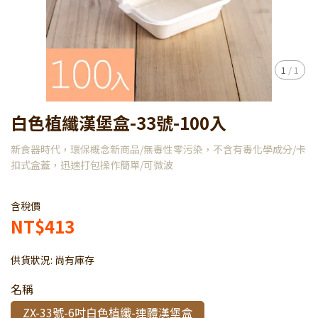
1
/
1
白色植纖漢堡盒-33號-100入
新食器時代，環保概念新商品/無毒性零污染，不含有毒化學成分/卡
扣式盒蓋，迅速打包操作簡單/可微波
含稅價
NT$413
供貨狀況:
尚有庫存
名稱
ZX-33號-6吋白色植纖-連體漢堡盒