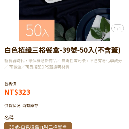
1
/
1
白色植纖三格餐盒-39號-50入(不含蓋)
新食器時代，環保概念新商品／ 無毒性零污染，不含有毒化學成分
／ 可微波／可另搭配OPS蓋透明材質
含稅價
NT$323
供貨狀況:
尚有庫存
名稱
39號-白色植纖九吋三格餐盒