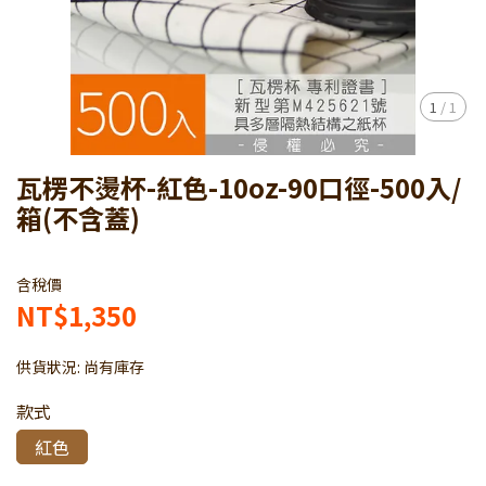
1
/
1
瓦楞不燙杯-紅色-10oz-90口徑-500入/
箱(不含蓋)
含稅價
NT$1,350
供貨狀況:
尚有庫存
款式
紅色