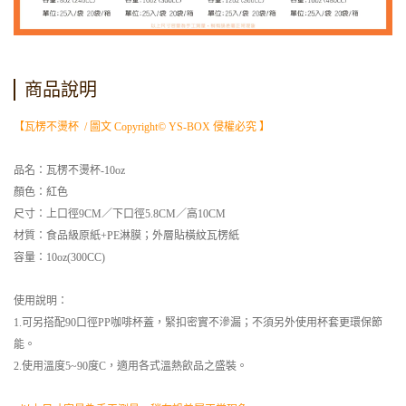
商品說明
【瓦楞不燙杯 / 圖文 Copyright© YS-BOX 侵權必究 】
品名：瓦楞不燙杯-10oz
顏色：紅色
尺寸：上口徑9CM／下口徑5.8CM／高10CM
材質：食品級原紙+PE淋膜；外層貼橫紋瓦楞紙
容量：10oz(300CC)
使用說明：
1.可另搭配90口徑PP咖啡杯蓋，緊扣密實不滲漏；不須另外使用杯套更環保節
能。
2.使用溫度5~90度C，適用各式溫熱飲品之盛裝。