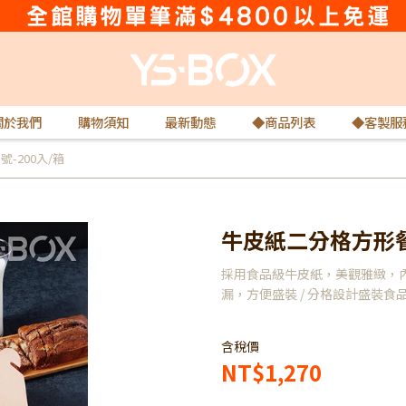
關於我們
購物須知
最新動態
◆商品列表
◆客製服
-200入/箱
牛皮紙二分格方形餐盒
採用食品級牛皮紙，美觀雅緻，
漏，方便盛裝 / 分格設計盛裝食
含稅價
NT$1,270