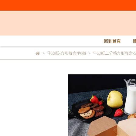
回到首頁
牛皮紙-方形餐盒/內襯
牛皮紙二分格方形餐盒-5號