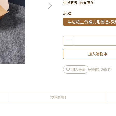
供貨狀況:
尚有庫存
名稱
牛皮紙二分格方形餐盒-5號-
加入購物車
加入最愛
已銷售: 265 件
規格說明