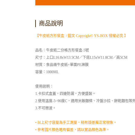
商品說明
【牛皮紙方形餐盒 / 圖文 Copyright© YS-BOX 侵權必究 】
品名：牛皮紙二分格方形餐盒-5號
尺寸：上口L16.8xW13.5CM／下底L15xW11.8CM／高5CM
材質：食品級牛皮紙+單面PE淋膜
容量：1000ML
使用說明：
1.卡扣式盒蓋，四邊防漏，方便盛裝。
2.使用溫度-5~90度C，適用米飯麵條、冷盤沙拉、餅乾麵包等
3.不可微波。
• 以上尺寸容量為手工測量，稍有誤差屬正常現象。
• 參考圖片顏色略有偏差，請以實品顏色為準。