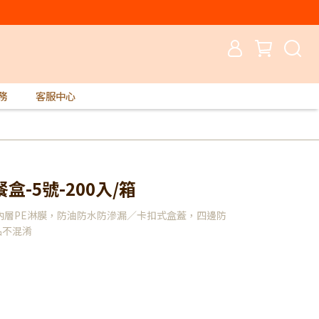
務
客服中心
-5號-200入/箱
內層PE淋膜，防油防水防滲漏／卡扣式盒蓋，四邊防
品不混淆