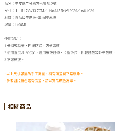
品名：牛皮紙二分格方形餐盒-2號
尺寸：上口L17xW13.7CM／下底L15.5xW12CM／高6.4CM
材質：食品級牛皮紙+單面PE淋膜
容量：1400ML
使用說明：
1.卡扣式盒蓋，四邊防漏，方便盛裝。
2.使用溫度-5~90度C，適用米飯麵條、冷盤沙拉、餅乾麵包等外帶包裝。
3.不可微波。
• 以上尺寸容量為手工測量，稍有誤差屬正常現象。
• 參考圖片顏色略有偏差，請以實品顏色為準。
相關商品