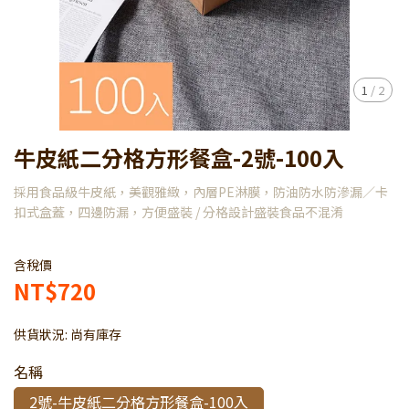
1
/
2
牛皮紙二分格方形餐盒-2號-100入
採用食品級牛皮紙，美觀雅緻，內層PE淋膜，防油防水防滲漏／卡
扣式盒蓋，四邊防漏，方便盛裝 / 分格設計盛裝食品不混淆
含稅價
NT$720
供貨狀況:
尚有庫存
名稱
2號-牛皮紙二分格方形餐盒-100入